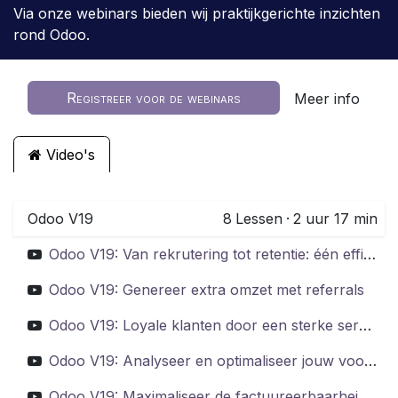
Via onze webinars bieden wij praktijkgerichte inzichten
rond Odoo.
Registreer voor de webinars
Meer info
Video's
Odoo V19
8
Lessen
·
2 uur 17 min
Odoo V19: Van rekrutering tot retentie: één efficiënte HR-flow
Odoo V19: Genereer extra omzet met referrals
Odoo V19: Loyale klanten door een sterke serviceflow & efficiënte helpdesk
Odoo V19: Analyseer en optimaliseer jouw voorraadrotatie en klantconversie
Odoo V19: Maximaliseer de factuureerbaarheid van jouw projecten