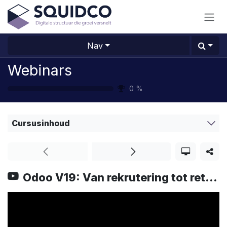
Overslaan naar inhoud
Nav
Webinars
0
%
Cursusinhoud
Odoo V19: Van rekrutering tot retentie: één efficiënte HR-flow