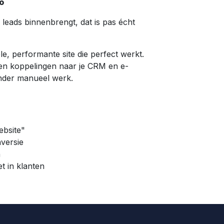
o
leads binnenbrengt, dat is pas écht
e, performante site die perfect werkt.
en koppelingen naar je CRM en e-
onder manueel werk.
ebsite"
versie
n
t in klanten