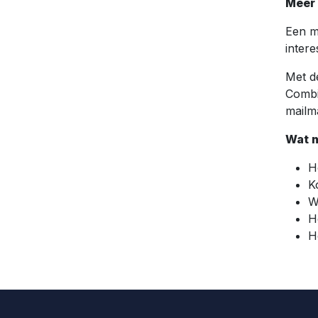
Meer 
Een m
inter
Met de
Combi
mailm
Wat 
H
K
W
H
H