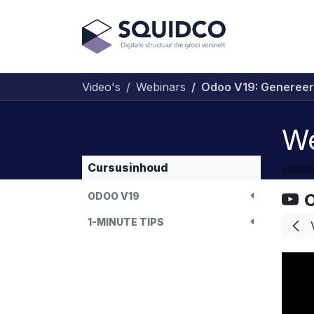
Overslaan naar inhoud
Diensten
Video's
Webinars
Odoo V19: Genereer
We
Cursusinhoud
ODOO V19
O
1-MINUTE TIPS