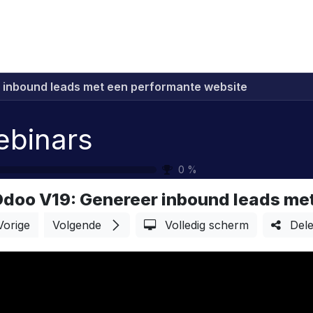
Implementatie prijzen
Nieuws
Over ons
Co
 inbound leads met een performante website
binars
0
%
doo V19: Genereer inbound leads me
Vorige
Volgende
Volledig scherm
Del