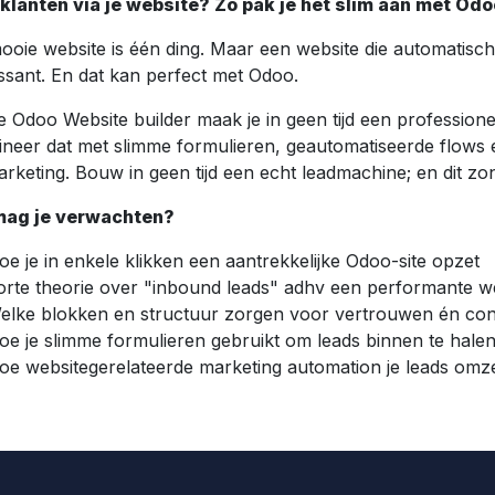
klanten via je website? Zo pak je het slim aan met Odo
ooie website is één ding. Maar een website die automatisch 
essant. En dat kan perfect met Odoo.
 Odoo Website builder maak je in geen tijd een professionel
neer dat met slimme formulieren, geautomatiseerde flows 
arketing. Bouw in geen tijd een echt leadmachine; en dit z
mag je verwachten?
oe je in enkele klikken een aantrekkelijke Odoo-site opzet
orte theorie over "inbound leads" adhv een performante w
elke blokken en structuur zorgen voor vertrouwen én con
oe je slimme formulieren gebruikt om leads binnen te hale
oe websitegerelateerde marketing automation je leads omze