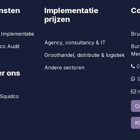
nsten
Implementatie
Co
prijzen
Implementatie
Bru
Agency, consultancy & IT
co Audit
Bur
Mer
Groothandel, distributie & logistiek
0
Andere sectoren
r ons
S
Squidco
C
K