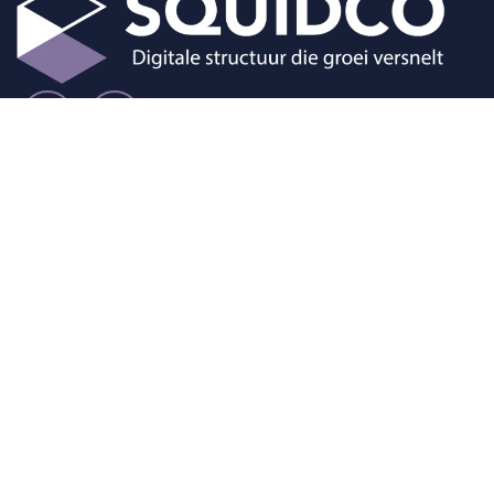
Diensten
Odoo Implementatie
Squidco Audit
Over ons