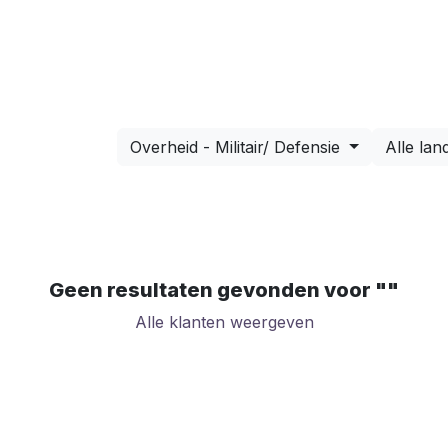
Implementatie prijzen
Nieuws
Over ons
Co
Overheid - Militair/ Defensie
Alle lan
Geen resultaten gevonden voor "
"
Alle klanten weergeven