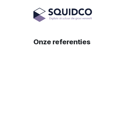
Overslaan naar inhoud
Diensten
Onze referenties