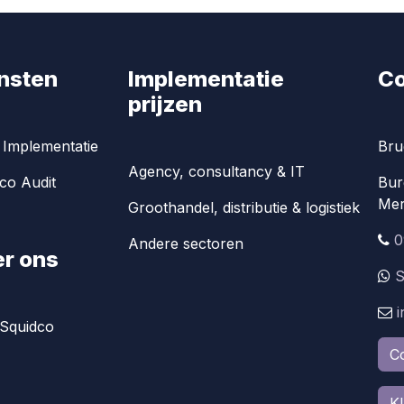
nsten
Implementatie
Co
prijzen
Implementatie
Bru
Agency, consultancy & IT
co Audit
Bur
Mer
Groothandel, distributie & logistiek
0
Andere sectoren
r ons
S
Squidco
C
K