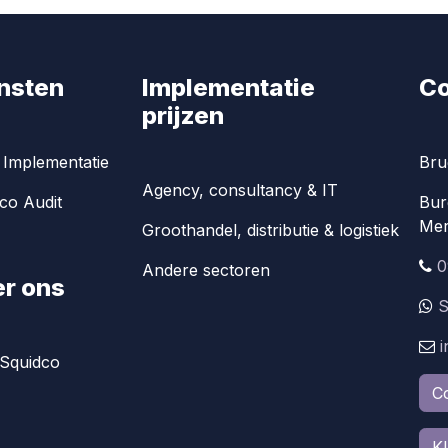
nsten
Implementatie
Co
prijzen
Implementatie
Bru
Agency, consultancy & IT
co Audit
Bur
Mer
Groothandel, distributie & logistiek
0
Andere sectoren
r ons
S
Squidco
C
K