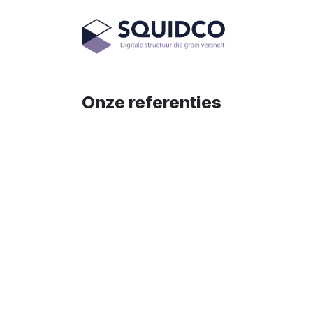
Overslaan naar inhoud
Diensten
Onze referenties