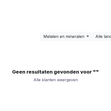
Implementatie prijzen
Nieuws
Over ons
Co
Metalen en mineralen
Alle lan
Geen resultaten gevonden voor "
"
Alle klanten weergeven