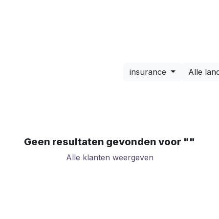
Implementatie prijzen
Nieuws
Over ons
Co
insurance
Alle lan
Geen resultaten gevonden voor "
"
Alle klanten weergeven