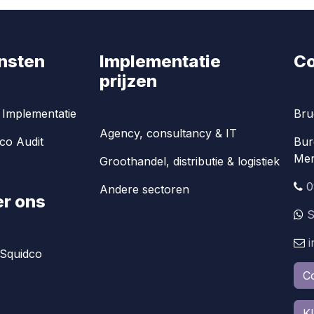
nsten
Implementatie
Co
prijzen
Implementatie
Bru
Agency, consultancy & IT
co Audit
Bur
Mer
Groothandel, distributie & logistiek
0
Andere sectoren
r ons
S
Squidco
C
K