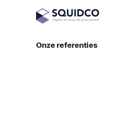
Overslaan naar inhoud
Diensten
Onze referenties