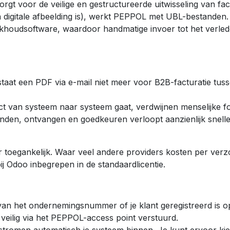
rgt voor de veilige en gestructureerde uitwisseling van fac
n digitale afbeelding is), werkt PEPPOL met UBL-bestanden. 
oekhoudsoftware, waardoor handmatige invoer tot het verle
taat een PDF via e-mail niet meer voor B2B-facturatie tus
ct van systeem naar systeem gaat, verdwijnen menselijke f
den, ontvangen en goedkeuren verloopt aanzienlijk snelle
toegankelijk. Waar veel andere providers kosten per ver
ij Odoo inbegrepen in de standaardlicentie.
van het ondernemingsnummer of je klant geregistreerd is o
 veilig via het PEPPOL-access point verstuurd.