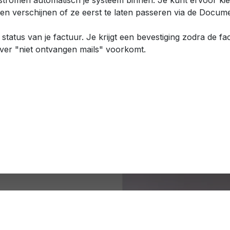
 stromen automatisch je systeem binnen. Je kunt ervoor ki
ten verschijnen of ze eerst te laten passeren via de Docum
e status van je factuur. Je krijgt een bevestiging zodra de fa
 over "niet ontvangen mails" voorkomt.