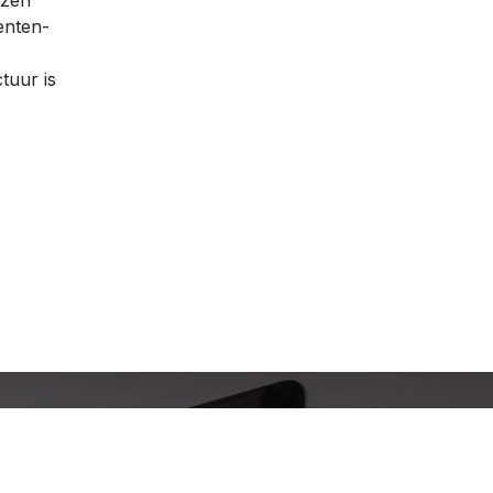
ezen
enten-
ctuur is