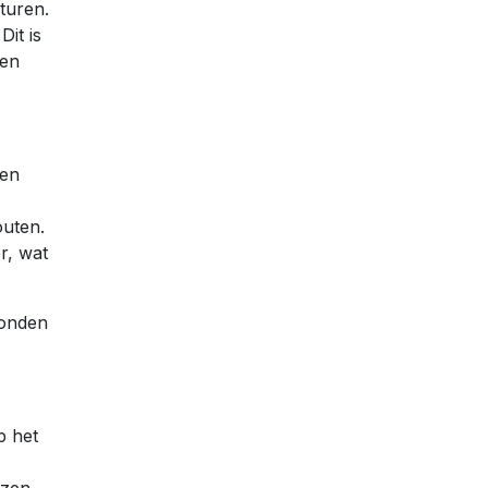
turen.
Dit is
den
sen
outen.
r, wat
zonden
p het