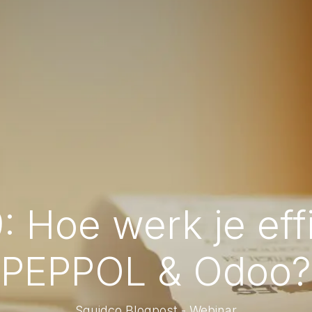
 Hoe werk je eff
PEPPOL & Odoo?
Squidco Blogpost - Webinar